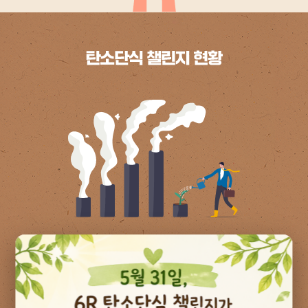
2026년 08월 06일 기준
실천현황
회 실천
,
,
4
2
0
6
1
0
5