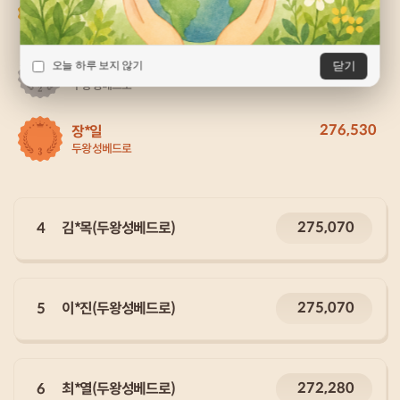
278,590
박*실
모라성요한
277,070
닫기
조*길
오늘 하루 보지 않기
두왕성베드로
276,530
장*일
두왕성베드로
275,070
4
김*목(두왕성베드로)
275,070
5
이*진(두왕성베드로)
272,280
6
최*열(두왕성베드로)