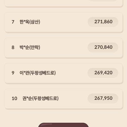
271,860
7
한*옥(삼산)
270,840
8
박*순(안락)
269,420
9
이*관(두왕성베드로)
267,950
10
권*순(두왕성베드로)