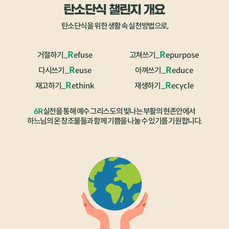
탄소단식을 위한 생활 속 실천방법으로,
R
R
거절하기
_
efuse
고쳐쓰기
_
epurpose
R
R
다시쓰기
_
euse
아껴쓰기
_
educe
R
R
재고하기
_
ethink
재생하기
_
ecycle
6R
실천을 통해 예수 그리스도의 빛나는 부활의 현존안에서
하느님의 온 창조물들과 함께 기쁨을 나눌 수 있기를 기원합니다.