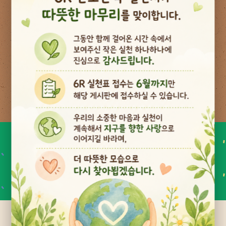
참여인원
8
2
3
명 참여
본당순위
개인순위